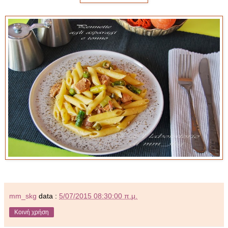
mm_skg
data :
5/07/2015 08:30:00 π.μ.
Κοινή χρήση