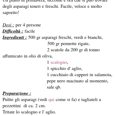
degli asparagi teneri e freschi. Facile, veloce e molto
saporito!
Dosi :
per 4 persone
Difficoltà :
facile
Ingredienti :
500 gr asparagi freschi, verdi e bianchi,
500 gr pennette rigate,
2 scatole da 200 gr di tonno
affumicato in olio di oliva,
1
scalogno
,
1 spicchio d' aglio,
1 cucchiaio di capperi in salamoia,
pepe nero macinato al momento,
sale qb.
Preparazione :
Pulite gli asparagi (vedi
qui
come si fa) e tagliateli a
pezzettini di ca. 2 cm.
Tritate lo scalogno e l' aglio.