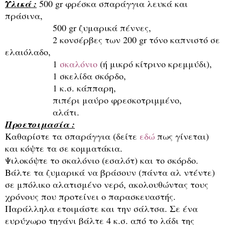
Υλικά :
500 gr φρέσκα σπαράγγια λευκά και
πράσινα,
500 gr ζυμαρικά πέννες,
2 κονσέρβες των 200 gr τόνο καπνιστό σε
ελαιόλαδο,
1
σκαλόνιο
(ή μικρό κίτρινο κρεμμύδι),
1 σκελίδα σκόρδο,
1 κ.σ. κάππαρη,
πιπέρι μαύρο φρεσκοτριμμένο,
αλάτι.
Προετοιμασία :
Καθαρίστε τα σπαράγγια (δείτε
εδώ
πως γίνεται)
και κόψτε τα σε κομματάκια.
Ψιλοκόψτε το σκαλόνιο (εσαλότ) και το σκόρδο.
Βάλτε τα ζυμαρικά να βράσουν (πάντα αλ ντέντε)
σε μπόλικο αλατισμένο νερό, ακολουθώντας τους
χρόνους που προτείνει ο παρασκευαστής.
Παράλληλα ετοιμάστε και την σάλτσα. Σε ένα
ευρύχωρο τηγάνι βάλτε 4 κ.σ. από το λάδι της